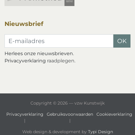
Nieuwsbrief
E-mailadres
OK
Herlees onze nieuwsbrieven
.
Privacyverklaring
raadplegen.
Copyright © 2026 — vzw Kunstwijk
Privacyverklaring
Gebruiksvoorwaarden
Cookieverklaring
Web design & development by
Typi Design