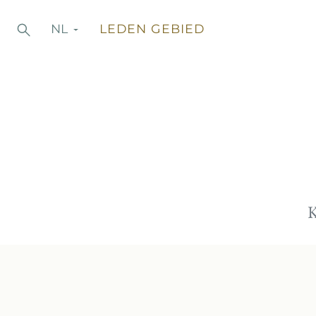
Naar
Recherche
NL
LEDEN GEBIED
Zoeken
inhoud
K