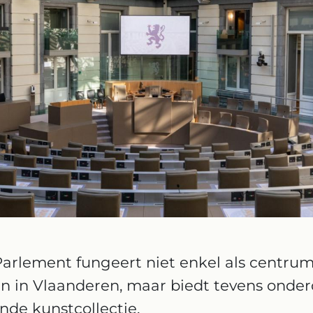
arlement fungeert niet enkel als centrum
ven in Vlaanderen, maar biedt tevens onde
de kunstcollectie.