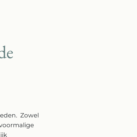
de
sleden. Zowel
t voormalige
ijk