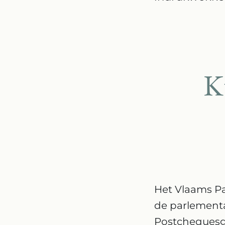
K
Het Vlaams Pa
de parlementar
Postchequesge