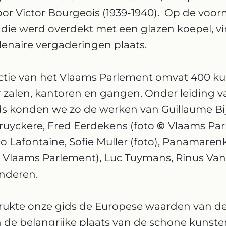
r Victor Bourgeois (1939-1940). Op de voor
 die werd overdekt met een glazen koepel, v
enaire vergaderingen plaats.
ectie van het Vlaams Parlement omvat 400 k
r zalen, kantoren en gangen. Onder leiding 
ds konden we zo de werken van Guillaume Bijl
ruyckere, Fred Eerdekens (foto
©
Vlaams Par
Jo Lafontaine, Sofie Muller (foto), Panamaren
©
Vlaams Parlement), Luc Tuymans, Rinus Van
onderen.
rukte onze gids de Europese waarden van de
n de belangrijke plaats van de schone kunste