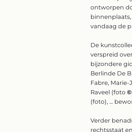
ontworpen doo
binnenplaats,
vandaag de pl
De kunstcoll
verspreid ove
bijzondere gi
Berlinde De B
Fabre, Marie-
Raveel (foto
(foto), ... bew
Verder benad
rechtsstaat e