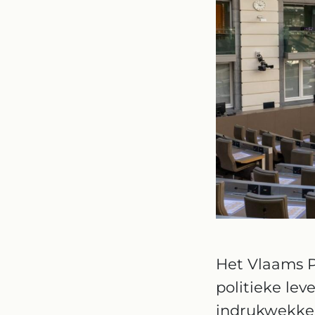
Het Vlaams P
politieke le
indrukwekken