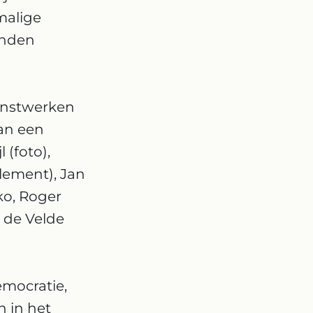
malige
inden
unstwerken
van een
 (foto),
lement), Jan
ko, Roger
 de Velde
mocratie,
n in het