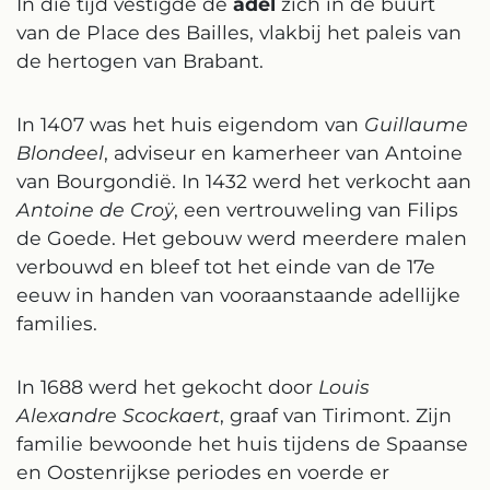
In die tijd vestigde de
adel
zich in de buurt
van de Place des Bailles, vlakbij het paleis van
de hertogen van Brabant.
In 1407 was het huis eigendom van
Guillaume
Blondeel
, adviseur en kamerheer van Antoine
van Bourgondië. In 1432 werd het verkocht aan
Antoine de Croÿ
, een vertrouweling van Filips
de Goede. Het gebouw werd meerdere malen
verbouwd en bleef tot het einde van de 17e
eeuw in handen van vooraanstaande adellijke
families.
In 1688 werd het gekocht door
Louis
Alexandre Scockaert
, graaf van Tirimont. Zijn
familie bewoonde het huis tijdens de Spaanse
en Oostenrijkse periodes en voerde er